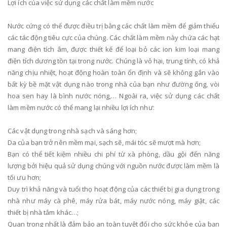
Lợi ích của việc sử dụng các chất làm mềm nước
Nước cứng có thể được điều trị bằng các chất làm mềm để giảm thiểu
các tác động tiêu cực của chúng. Các chất làm mềm này chứa các hạt
mang điện tích âm, được thiết kế để loại bỏ các ion kim loại mang
điện tích dương tồn tại trong nước. Chúng là vô hại, trung tính, có khả
năng chịu nhiệt, hoạt động hoàn toàn ổn định và sẽ không gắn vào
bất kỳ bề mặt vật dụng nào trong nhà của bạn như đường ống, vòi
hoa sen hay là bình nước nóng,… Ngoài ra, việc sử dụng các chất
làm mềm nước có thể mang lại nhiều lợi ích như:
Các vật dụng trong nhà sạch và sáng hơn;
Da của bạn trở nên mềm mại, sạch sẽ, mái tóc sẽ mượt mà hơn;
Bạn có thể tiết kiệm nhiều chi phí từ xà phòng, dầu gội đến năng
lượng bởi hiệu quả sử dụng chúng với nguồn nước được làm mềm là
tối ưu hơn;
Duy trì khả năng và tuổi thọ hoạt động của các thiết bị gia dụng trong
nhà như máy cà phê, máy rửa bát, máy nước nóng, máy giặt, các
thiết bị nhà tắm khác…;
Quan trọng nhất là đảm bảo an toàn tuyệt đối cho sức khỏe của bạn