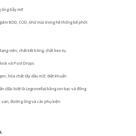
g ống bẫy mỡ
iảm BOD, COD, khử mùi trong hệ thống bể phốt
ng viên, chất kết bông, chất keo tụ
Block và Pool Drops
n, hóa chất tẩy dầu mỡ, diệt khuẩn
n (đặc biệt là Legionella) bằng ion bạc và đồng
, van, đường ống và các phụ kiện
A