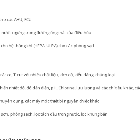
cho các AHU, FCU
o nước ngưng trong đường ống thải của điều hòa
o cho hệ thống khí (HEPA, ULPA) cho các phòng sạch
co, T-cut với nhiều chất liệu, kích cỡ, kiểu dáng, chủng loại
iển nhiệt độ, độ dẫn điện, pH, Chlorine, lưu lượng và các chỉ tiêu khác, c
huyên dụng, các máy móc thiết bị nguyên chiếc khác
ng sơn, phòng sạch, lọc tách dầu trong nước, lọc khung bản