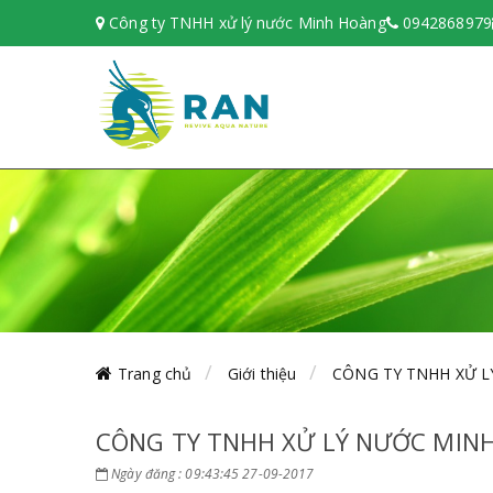
Công ty TNHH xử lý nước Minh Hoàng
0942868979
Trang chủ
Giới thiệu
CÔNG TY TNHH XỬ 
CÔNG TY TNHH XỬ LÝ NƯỚC MIN
Ngày đăng : 09:43:45 27-09-2017