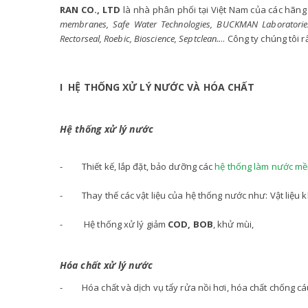
RAN CO., LTD
là nhà phân phối tại Việt Nam của các hãng s
membranes, Safe Water Technologies, BUCKMAN Laboratories, 
Rectorseal, Roebic, Bioscience, Septclean..
.. Công ty chúng tôi
I HỆ THỐNG XỬ LÝ NƯỚC VÀ HÓA CHẤT
Hệ thống xử lý nước
- Thiết kế, lắp đặt, bảo dưỡng các
hệ thống làm nước m
- Thay thế các vật liệu của hệ thống nước như: Vật liệu kh
- Hệ thống xử lý giảm
COD, BOB
, khử mùi,
Hóa chất xử lý nước
- Hóa chất và dịch vụ tẩy rửa nồi hơi, hóa chất chống cáu c