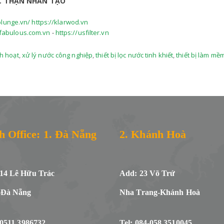
ỌC THẬN NHÂN TẠO
plunge.vn/
https://klarwod.vn
/fabulous.com.vn
-
https://usfilter.vn
nh hoạt
,
xử lý nước công nghiệp
,
thiết bị lọc nước tinh khiết
,
thiết bị làm mề
h Office: 1. Đà Nẵng
2. Khánh Hoà
/14 Lê Hữu Trác
Add: 23 Võ Trứ
-Đà Nẵng
Nha Trang-Khánh Hoà
-0511.3986732
Tel: 084-058.3510045