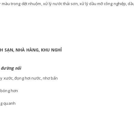
ử lý màu trong dệt nhuộm, xử lý nước thải sơn, xử lý dầu mỡ công nghiệp, 
H SẠN, NHÀ HÀNG, KHU NGHỈ
, đường nối
ầy xước, đọng hơi nước, nhơ bẩn
 bóng hơn
ng quanh