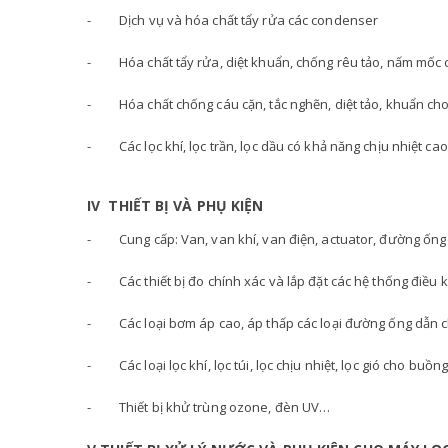
- Dịch vụ và hóa chất tẩy rửa các condenser
- Hóa chất tẩy rửa, diệt khuẩn, chống rêu tảo, nấm mốc 
- Hóa chất chống cáu cặn, tắc nghẽn, diệt tảo, khuẩn ch
- Các lọc khí, lọc trần, lọc dầu có khả năng chịu nhiệt ca
I
V THIẾT BỊ VÀ PHỤ KIỆN
- Cung cấp: Van, van khí, van điện, actuator, đường ống rắc 
- Các thiết bị đo chính xác và lắp đặt các hệ thống điều kh
- Các loại bơm áp cao, áp thấp các loại đường ống dẫn c
- Các loại lọc khí, lọc túi, lọc chịu nhiệt, lọc gió cho buồ
- Thiết bị khử trùng ozone, đèn UV…