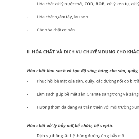
- Hóa chất xử lý nước thải,
COD, BOB
, xử lý keo tụ, x
- Hóa chất ngâm tẩy, lau sơn
- Các hóa chất cơ bản
II HÓA CHẤT VÀ DỊCH VỤ CHUYÊN DỤNG CHO KHÁC
Hóa chất làm sạch và tạo độ sáng bóng cho sàn, quầy
- Phục hồi bề mặt của sàn, quầy, các đường nối do bị tr
- Làm sạch giúp bề mặt sàn Granite sang trọng và sáng
- Hương thơm đa dạng và thân thiện với môi trường xu
Hóa chất xử lý bẫy mỡ,bể chứa, bể septic
- Dịch vụ thông tắc hệ thống đường ống, bẫy mỡ