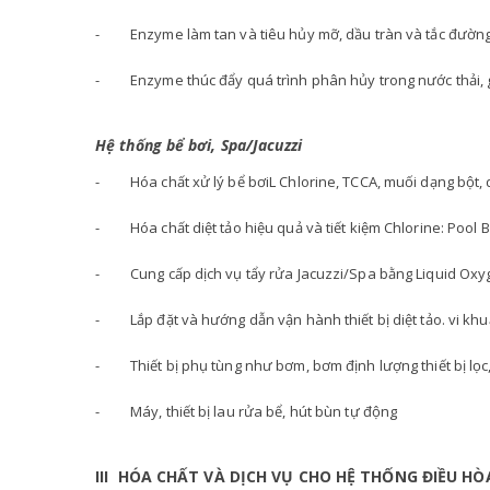
- Enzyme làm tan và tiêu hủy mỡ, dầu tràn và tắc đườn
- Enzyme thúc đẩy quá trình phân hủy trong nước thải, g
Hệ thống bể bơi, Spa/Jacuzzi
- Hóa chất xử lý bể bơiL Chlorine, TCCA, muối dạng bột, dạ
- Hóa chất diệt tảo hiệu quả và tiết kiệm Chlorine: Pool 
- Cung cấp dịch vụ tẩy rửa Jacuzzi/Spa bằng Liquid Oxyge
- Lắp đặt và hướng dẫn vận hành thiết bị diệt tảo. vi khuẩ
- Thiết bị phụ tùng như bơm, bơm định lượng thiết bị lọc
- Máy, thiết bị lau rửa bể, hút bùn tự động
III HÓA CHẤT VÀ DỊCH VỤ CHO HỆ THỐNG ĐIỀU HÒ