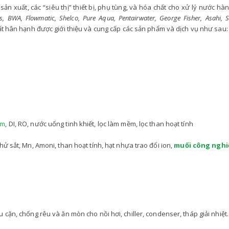
ản xuất, các “siêu thị” thiết bị, phụ tùng, và hóa chất cho xử lý nước hà
BWA, Flowmatic, Shelco, Pure Aqua, Pentairwater, George Fisher, Asahi, 
 rất hân hạnh được giới thiệu và cung cấp các sản phẩm và dịch vụ như sau:
ềm
, DI, RO, nước uống tinh khiết, lọc làm mềm, lọc than hoạt tính
ử sắt, Mn, Amoni, than hoạt tính, hạt nhựa trao đổi ion,
muối công nghiệ
ặn, chống rêu và ăn mòn cho nồi hơi, chiller, condenser, tháp giải nhiệt…t