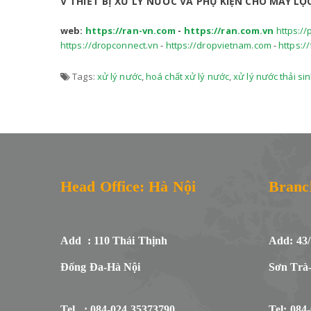
V THIẾT BỊ XỬ LÝ NƯỚC VÀ PHỤ KIỆN CHO MÁY L
web:
https://ran-vn.com
-
https://ran.com.vn
https://
https://dropconnect.vn
-
https://dropvietnam.com
-
https:/
Tags:
xử lý nước
,
hoá chất xử lý nước
,
xử lý nước thải si
Head Office: Hà Nội
Branc
Add : 110 Thái Thịnh
Add: 43
Đống Đa-Hà Nội
Sơn Trà
Tel : 084-024.35373790
Tel: 084