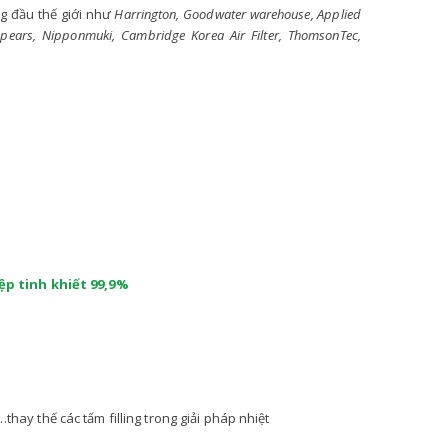
ng đầu thế giới như
Harrington, Goodwater warehouse, Applied
Spears, Nipponmuki, Cambridge Korea Air Filter, ThomsonTec,
p tinh khiết 99,9%
hay thế các tấm filling trong giải pháp nhiệt