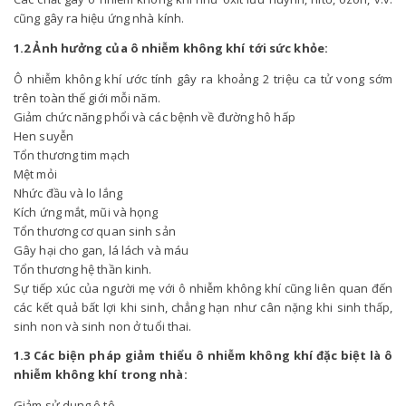
cũng gây ra hiệu ứng nhà kính.
1.2 Ảnh hưởng của ô nhiễm không khí tới sức khỏe:
Ô nhiễm không khí ước tính gây ra khoảng 2 triệu ca tử vong sớm
trên toàn thế giới mỗi năm.
Giảm chức năng phổi và các bệnh về đường hô hấp
Hen suyễn
Tổn thương tim mạch
Mệt mỏi
Nhức đầu và lo lắng
Kích ứng mắt, mũi và họng
Tổn thương cơ quan sinh sản
Gây hại cho gan, lá lách và máu
Tổn thương hệ thần kinh.
Sự tiếp xúc của người mẹ với ô nhiễm không khí cũng liên quan đến
các kết quả bất lợi khi sinh, chẳng hạn như cân nặng khi sinh thấp,
sinh non và sinh non ở tuổi thai.
1.3 Các biện pháp giảm thiểu ô nhiễm không khí đặc biệt là ô
nhiễm không khí trong nhà:
Giảm sử dụng ô tô