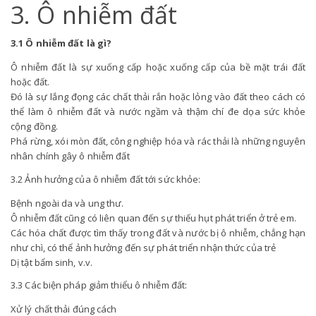
3. Ô nhiễm đất
3.1 Ô nhiễm đất là gì?
Ô nhiễm đất là sự xuống cấp hoặc xuống cấp của bề mặt trái đất
hoặc đất.
Đó là sự lắng đọng các chất thải rắn hoặc lỏng vào đất theo cách có
thể làm ô nhiễm đất và nước ngầm và thậm chí đe dọa sức khỏe
cộng đồng.
Phá rừng, xói mòn đất, công nghiệp hóa và rác thải là những nguyên
nhân chính gây ô nhiễm đất
3.2 Ảnh hưởng của ô nhiễm đất tới sức khỏe:
Bệnh ngoài da và ung thư.
Ô nhiễm đất cũng có liên quan đến sự thiếu hụt phát triển ở trẻ em.
Các hóa chất được tìm thấy trong đất và nước bị ô nhiễm, chẳng hạn
như chì, có thể ảnh hưởng đến sự phát triển nhận thức của trẻ
Dị tật bẩm sinh, v.v.
3.3 Các biện pháp giảm thiểu ô nhiễm đất:
Xử lý chất thải đúng cách