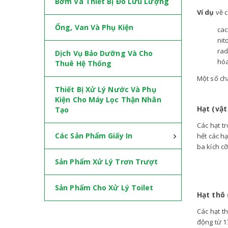
Bơm Và Thiết Bị Đo Lưu Lượng
Ví dụ
về c
Ống, Van Và Phụ Kiện
cac
nit
ra
Dịch Vụ Bảo Dưỡng Và Cho
hóa
Thuê Hệ Thống
Một số ch
Thiết Bị Xử Lý Nước Và Phụ
Kiện Cho Máy Lọc Thận Nhân
Hạt (vật
Tạo
Các hạt t
Các Sản Phẩm Giấy In
hết các h
ba kích cỡ
Sản Phẩm Xử Lý Trơn Trượt
Sản Phẩm Cho Xử Lý Toilet
Hạt thô
Các hạt t
động từ 1