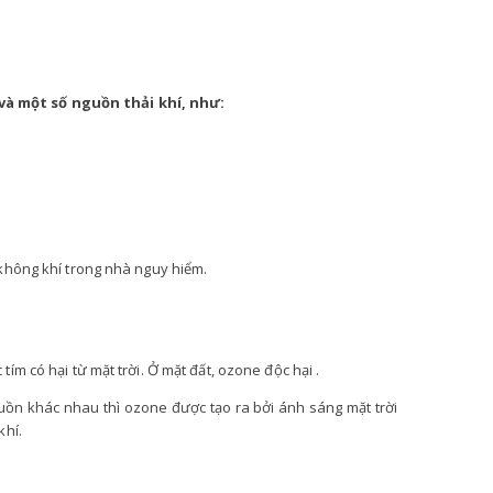
 và một số nguồn thải khí, như:
 không khí trong nhà nguy hiểm.
m có hại từ mặt trời. Ở mặt đất, ozone độc ​​hại .
guồn khác nhau thì ozone được tạo ra bởi ánh sáng mặt trời
khí.