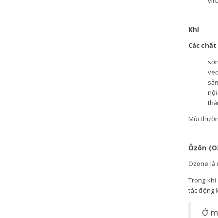
vir
Khí
Các chất 
sơ
vec
sản
nội
thả
Mùi thườn
Ôzôn (O
Ozone là m
Trong khi
tác động l
Ở mặ