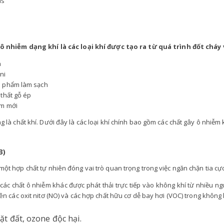
us
ô nhiễm dạng khí là các loại khí được tạo ra từ quá trình đốt cháy
n
ni
 phẩm làm sạch
 thất gỗ ép
m mới
g là chất khí. Dưới đây là các loại khí chính bao gồm các chất gây ô nhiễm
3)
ột hợp chất tự nhiên đóng vai trò quan trọng trong việc ngăn chặn tia cực tí
 các chất ô nhiễm khác được phát thải trực tiếp vào không khí từ nhiều n
ên các oxit nitơ (NO) và các hợp chất hữu cơ dễ bay hơi (VOC) trong không 
t đất, ozone độc ​​hại.