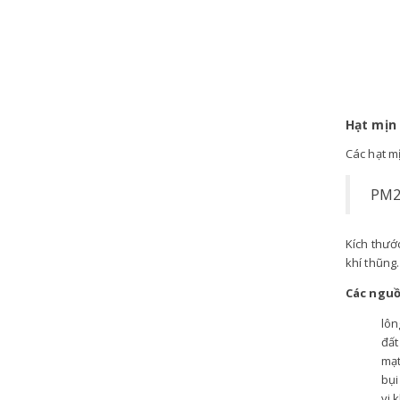
Hạt mịn
Các hạt m
PM2.
Kích thướ
khí thũng
Các nguồ
lôn
đất
mạt
bụi
vi 