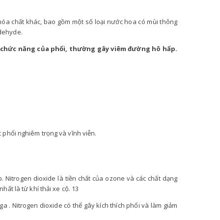
hóa chất khác, bao gồm một số loại nước hoa có mùi thông
ldehyde.
 chức năng của phổi, thường gây viêm đường hô hấp.
c phổi nghiêm trọng và vĩnh viễn.
p. Nitrogen dioxide là tiền chất của ozone và các chất dạng
ất là từ khí thải xe cộ. 13
 . Nitrogen dioxide có thể gây kích thích phổi và làm giảm