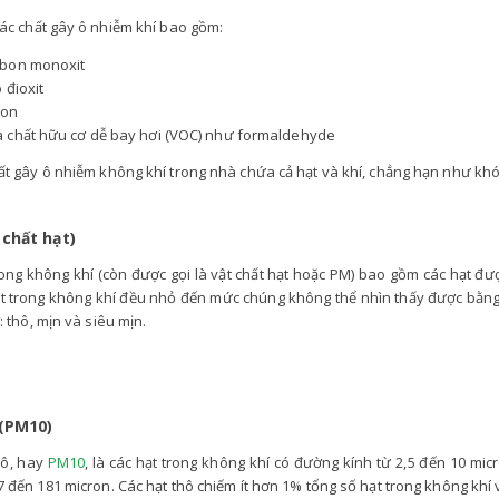
ác chất gây ô nhiễm khí bao gồm:
bon monoxit
o đioxit
don
 chất hữu cơ dễ bay hơi (VOC) như formaldehyde
ất gây ô nhiễm không khí trong nhà chứa cả hạt và khí, chẳng hạn như khói
 chất hạt)
rong không khí (còn được gọi là vật chất hạt hoặc PM) bao gồm các hạt đ
ạt trong không khí đều nhỏ đến mức chúng không thể nhìn thấy được bằng
: thô, mịn và siêu mịn.
 (PM10)
hô, hay
PM10
, là các hạt trong không khí có đường kính từ 2,5 đến 10 mi
7 đến 181 micron. Các hạt thô chiếm ít hơn 1% tổng số hạt trong không khí 