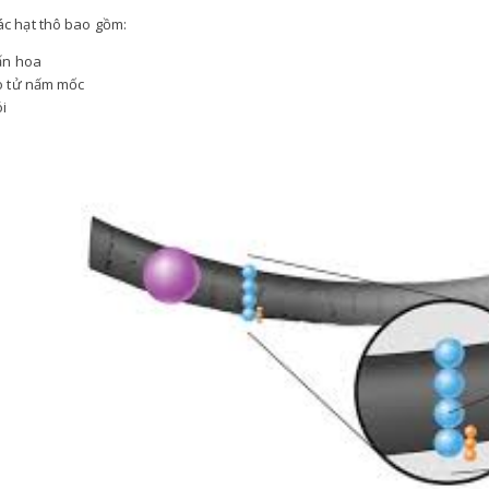
các hạt thô bao gồm:
ấn hoa
o tử nấm mốc
i