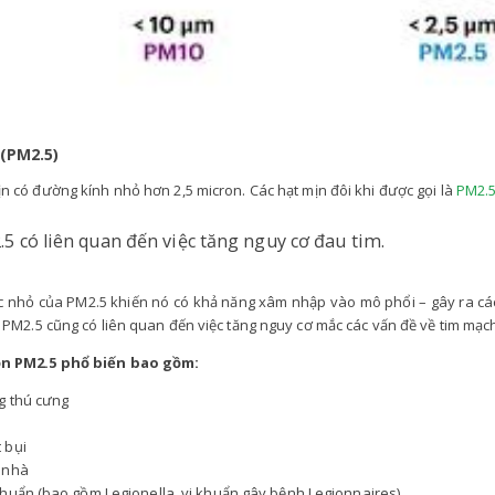
 (PM2.5)
ịn có đường kính nhỏ hơn 2,5 micron. Các hạt mịn đôi khi được gọi là
PM2.
5 có liên quan đến việc tăng nguy cơ đau tim.
c nhỏ của PM2.5 khiến nó có khả năng xâm nhập vào mô phổi – gây ra c
. PM2.5 cũng có liên quan đến việc tăng nguy cơ mắc các vấn đề về tim mạch
n PM2.5 phổ biến bao gồm:
g thú cưng
 bụi
 nhà
khuẩn (bao gồm Legionella, vi khuẩn gây bệnh Legionnaires)