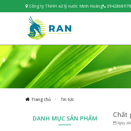
Công ty TNHH xử lý nước Minh Hoàng
0942868979
Trang chủ
Tin tức
Chất 
DANH MỤC SẢN PHẨM
Ngày đăn