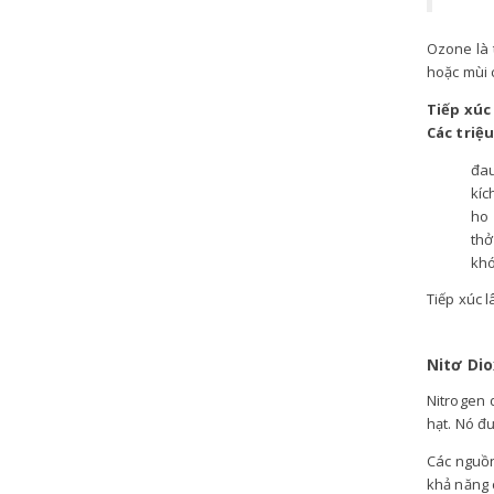
Ozone là 
hoặc mùi 
Tiếp xúc
Các triệ
đa
kíc
ho
thở
khó
Tiếp xúc 
Nitơ Dio
Nitrogen 
hạt. Nó đư
Các nguồn
khả năng 