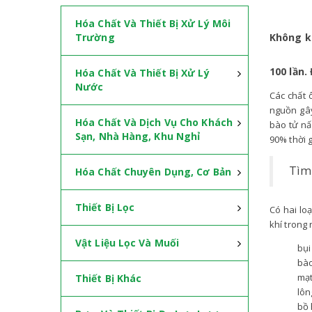
Hóa Chất Và Thiết Bị Xử Lý Môi
Trường
Không k
100 lần.
Hóa Chất Và Thiết Bị Xử Lý
Nước
Các chất 
nguồn gây
Hóa Chất Và Dịch Vụ Cho Khách
bào tử nấ
Sạn, Nhà Hàng, Khu Nghỉ
90% thời 
Tìm 
Hóa Chất Chuyên Dụng, Cơ Bản
Thiết Bị Lọc
Có hai loạ
khí trong
Vật Liệu Lọc Và Muối
bụi
bà
mạt
Thiết Bị Khác
lôn
bồ 