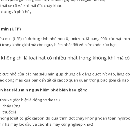
 thải xe cộ và khí thải đốt cháy khác
 dựng và phá hủy
 mịn (UFP)
iêu mịn (UFP) có đường kính nhỏ hơn 0,1 micron. Khoảng 90% các hạt trong
t trong không khí mà còn nguy hiểm nhất đối với sức khỏe của bạn.
không chỉ là loại hạt có nhiều nhất trong không khí mà c
c cực nhỏ của các hạt siêu mịn giúp chúng dễ dàng được hít vào, lắng đọ
eo dòng máu của bạn đến tất cả các cơ quan quan trọng, bao gồm cả não 
n hạt siêu mịn nguy hiểm phổ biến bao gồm:
 thải xe (đặc biệt là động cơ diesel)
i cháy rừng
i thuốc lá
hóng (chất có gốc carbon do quá trình đốt cháy không hoàn toàn hydro
 nhà máy lọc dầu và các nhà máy công nghiệp khác)