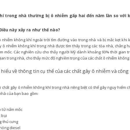
hí trong nhà thường bị ô nhiễm gấp hai đến năm lần so với k
 Điều này xảy ra như thế nào?
ô nhiễm không khí ngoài trời tìm đường vào trong nhà và bị mắc kẹt khi 
 ô nhiễm không khí trong nhà được tìm thấy trong các tòa nhà, chẳng hạn
m mốc. Các nghiên cứu cho thấy người Mỹ dành khoảng 93% thời gian tro
gian trong nhà, cho thấy mức độ nghiêm trọng của các chất ô nhiễm không k
hiểu về thông tin cụ thể của các chất gây ô nhiễm và công 
i chất gây ô nhiễm không khí trong nhà riêng biệt có thể gây nguy hiểm cho
 nhà của bạn bao gồm:
o tử nấm mốc
 bụi
g thú cưng
hóng diesel