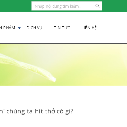
N PHẨM
DỊCH VỤ
TIN TỨC
LIÊN HỆ
 chúng ta hít thở có gì?