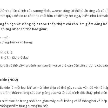
thành phần chính của sương khói. Ozone cũng có thể phản ứng với các 
cam quýt, để tạo ra các hợp chất hữu cơ dễ bay hơi nguy hiểm như forma
 ngắn hạn với nồng độ ozone thấp thậm chí còn làm giảm đáng kể
u chứng khác có thể bao gồm:
u ngực
h ứng phổi và cổ họng
 khò khè
 thở khi tập thể dục
lâu dài có thể gây ra bệnh hen suyễn và có thể dẫn đến tổn thương cấu trú
xide (NO2)
dioxide là một loại khí có mùi khó chịu có thể gây ra các vấn đề về hô hấ
ợc hình thành trong các cơn giông bão và từ quá trình đốt cháy, phổ biến nh
 nitơ dioxide trong nhà bao gồm máy sưởi không có lỗ thông hơi và bếp ga
chống nhiễm trùng đường hô hấp.