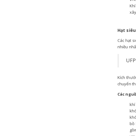
Khí
xây
Hạt siêu
Các hạt s
nhiều nhấ
UFP 
Kích thướ
chuyển th
Các nguồ
khí
khó
khó
bồ 
gồm